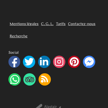
Pied de page :
Mentions légales
C. G. L.
Tarifs
Contactez-nous
Recherche
Social