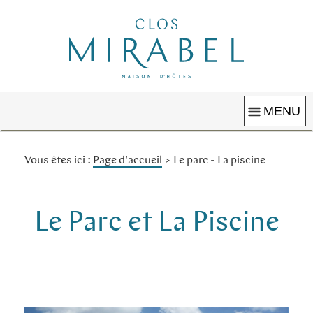
Clos Mirabel
MAISON D'HÔTES
MENU
Réserver
Vous êtes ici :
Page d'accueil
>
Le parc - La piscine
Le Parc & La Piscine
Bienvenue
Le Parc et La Piscine
Noël - Nouvel An
Gîtes & Studios
Offres Spéciales