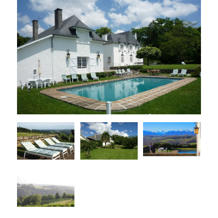
Chambres d'Hôtes
Localisation
Réunions & Séminaires
Quoi faire ?
Fêtes & Célébrations
Contact
Creative Ateliers
Historique/À propos
Tarifs